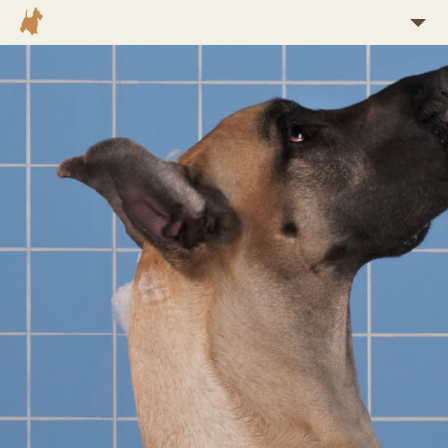
O NAS
ZAKRES USŁUG
PIELĘGNACJA
KONTAKT
CENNIK
REGULAMIN
GALERIA
KURSY GROOMERSKIE
NASZA HODOWLA